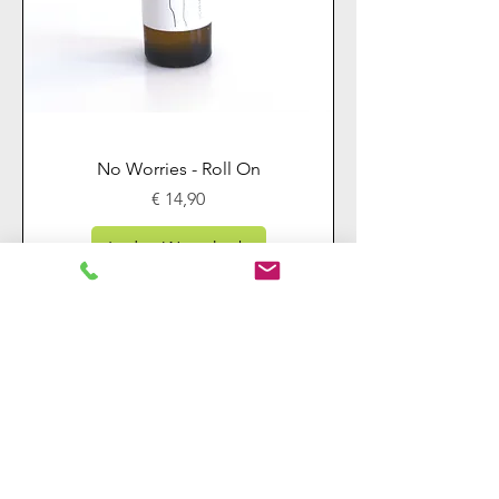
No Worries - Roll On
Preis
€ 14,90
In den Warenkorb