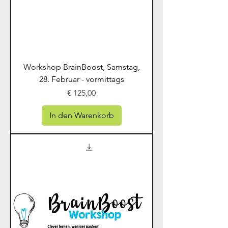
Workshop BrainBoost, Samstag,
28. Februar - vormittags
Preis
€ 125,00
In den Warenkorb