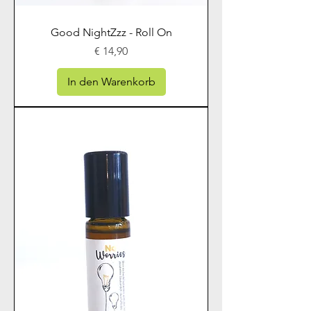
Good NightZzz - Roll On
Preis
€ 14,90
In den Warenkorb