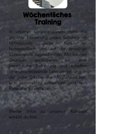
Wöchentliches
Training
In unseren Gruppenkursen steht die
gezielte Förderung jedes Schülers im
Mittelpunkt. Jeder Kurs ist
fachspezifisch und auf die jeweilige
Klassenstufe zugeschnitten. Mit kleinen
Gruppen garantieren wir eine
persönliche Betreuung und schaffen
eine unterstützende Lern-umgebung, in
der jeder Schüler die Möglichkeit hat,
sich optimal zu entwickeln und sein
Potenzial zu entfalten.
Weiter Infos zu unserem Konzept
erhälst du hier...