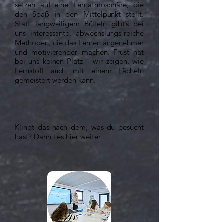
setzen auf eine Lernatmosphäre, die
den Spaß in den Mittelpunkt stellt.
Statt langweiligem Büffeln gibt’s bei
uns interessante, abwechslungs-reiche
Methoden, die das Lernen angenehmer
und motivierender machen. Frust hat
bei uns keinen Platz – wir zeigen, wie
Lernstoff auch mit einem Lächeln
gemeistert werden kann.​
​Klingt das nach dem, was du gesucht
hast? Dann lies hier weiter... ​​