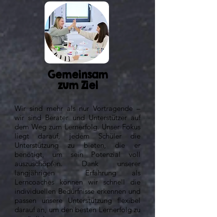
Gemeinsam
zum Ziel
Wir sind mehr als nur Vortragende –
wir sind Berater und Unterstützer auf
dem Weg zum Lernerfolg. Unser Fokus
liegt darauf, jedem Schüler die
Unterstützung zu bieten, die er
benötigt, um sein Potenzial voll
auszuschöpfen. Dank unserer
langjährigen Erfahrung als
Lerncoaches können wir schnell die
individuellen Bedürfnisse erkennen und
passen unsere Unterstützung flexibel
darauf an, um den besten Lernerfolg zu